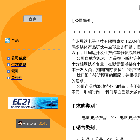
[ 公司简介 ]
产品
广州思达电子科技有限司成立于2004年，专业
码多媒体产品研发与全球业务行销，提
方案，且周边开发生产汽车影音液晶
公司信息
公司自成立以来，产品在不断的完善
十分雄厚技术含量，在影音领域都有
供求信息
术开发人员，如国内的“爱多”、“奇
索引
我们细心聆听顾客的回应，并根据顾
公告栏
的追求。
公司产品功能独特外形时尚，应用领
不同，引领时尚！ 我们尽自己最大的
[ 求购类别 ]
-
>>
电脑,电子产品
电脑,电子
visitors:
8143
[ 销售类别 ]
-
>>
礼品,工艺品
礼品